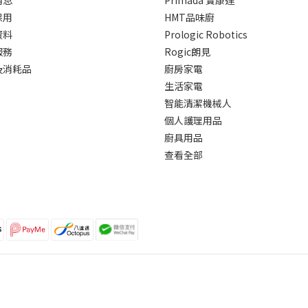
消息
Primada 寶康達
保用
HMT品味廚
資料
Prologic Robotics
服務
Rogic朗見
及消耗品
廚房家電
生活家電
智能清潔機械人
個人護理用品
廚具用品
查看全部