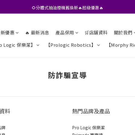
•• 會員專享🎁精選貨品【特價💥再九折】••
🌻分體式抽油煙機舊換新🔥超級優惠🔥
•• 會員專享🎁精選貨品【特價💥再九折】••
 最新優惠
🔥 最新消息
產品保用
🛒店舖資料
關於我們
o Logic 保樂潔】
【Prologic Robotics】
【Morphy R
防詐騙宣導
資料
熱門品牌及產品
品牌
Pro Logic 保樂潔