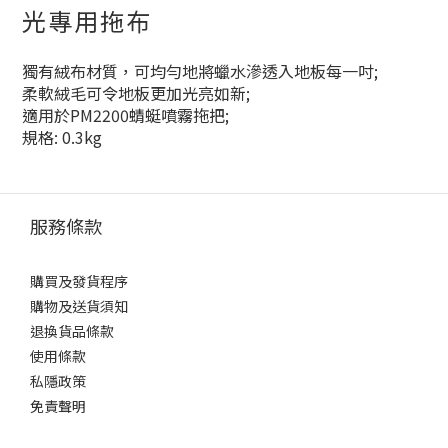
光專用拖布
獨有絨布材質，可均勻地將蠟水滲透入地板每一吋;
柔軟絨毛可令地板更加光亮如新;
適用於PM2200蜻蜓噴霧拖把;
規格: 0.3kg
服務條款
購買及發貨程序
購物及送貨須知
退換貨品條款
使用條款
私隱政策
免責聲明