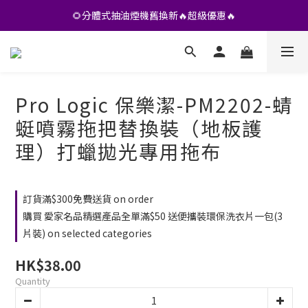
•• 會員專享🎁精選貨品【特價💥再九折】••
🌻分體式抽油煙機舊換新🔥超級優惠🔥
•• 會員專享🎁精選貨品【特價💥再九折】••
Pro Logic 保樂潔-PM2202-蜻
蜓噴霧拖把替換裝（地板護
理）打蠟拋光專用拖布
訂貨滿$300免費送貨 on order
購買 愛家名品精選產品全單滿$50 送便攜裝環保洗衣片一包(3
片裝) on selected categories
HK$38.00
Quantity