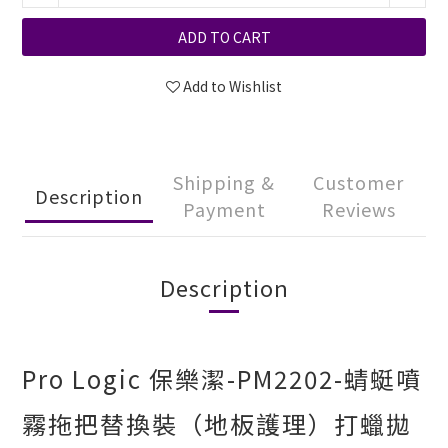
ADD TO CART
Add to Wishlist
Shipping &
Customer
Description
Payment
Reviews
Description
Pro Logic 保樂潔-PM2202-蜻蜓噴
霧拖把替換裝（地板護理）打蠟拋