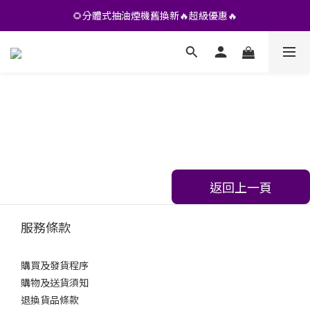
•• 會員專享🎁精選貨品【特價💥再九折】••
🌻分體式抽油煙機舊換新🔥超級優惠🔥
•• 會員專享🎁精選貨品【特價💥再九折】••
返回上一頁
服務條款
購買及發貨程序
購物及送貨須知
退換貨品條款