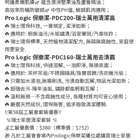
呵護柔嫩肌膚🌿 蘊含澳洲堅果油及蘆薈精油；
高效率防蟎防敏感🌿 中性PH值, 敏感肌肉適用；
Pro Logic 保樂潔-PDC200-瑞士萬用清潔高
☘️ 瑞士環保科技, 一膏搞定, 潔淨如新；
☘️ 適用於: 廚房油污/水垢鏽漬/浴室黴斑/汽車呔鈴；
☘️ 瑞士環保標準, 天然植物清潔配方, 無磷無腐蝕性, 家庭使
用更安全.
Pro Logic 保樂潔-PDC160-瑞士萬用去漬霸
☘️ 瑞士環保科技, 快速溶解, 一泡即淨, 無損表面；
☘️ 適用於: 茶杯茶垢/不銹鋼鍋具/珠寶首飾/洗衣機污垢；
☘️ 只需加水浸泡,無需刷洗, 污漬自動瓦解,物品光潔如新；
☘️ 超強去污-陳年油垢, 鏽跡都能輕鬆瓦解；
☘️ 溫和無損—不含腐蝕性成分, 各種材質均可安心使用；
☘️ 嚴選天然成份, 環保無害, 追求極致清潔體驗.
‼️第58屆工展會套裝優惠‼️
🫧瑞士家居清潔套裝 🫧
💰工展優惠價：$380（標準價：$752）
🎁 凡於工展會會場內Prologic保樂潔攤位處購買瑞士家居