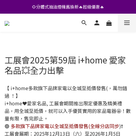
•• 會員專享🎁精選貨品【特價💥再九折】••
🌻分體式抽油煙機舊換新🔥超級優惠🔥
•• 會員專享🎁精選貨品【特價💥再九折】••
工展會2025第59屆 i+home 愛家
名品💥全力出擊
【 i+home多款旗下品牌家電以全城至抵價發售(，萬勿錯
過 ！】
i+home❤️愛家名品, 工展會期間推出限定優惠及精美禮
品，用全城至抵價，就可以入手優質實用的家品電器🤩！數
量有限，售完即止。
🟢
多款旗下品牌家電以全城至抵價發售(全線分店同步
)❗
工展會展期：2025年12月13日（六）至2026年1月5日