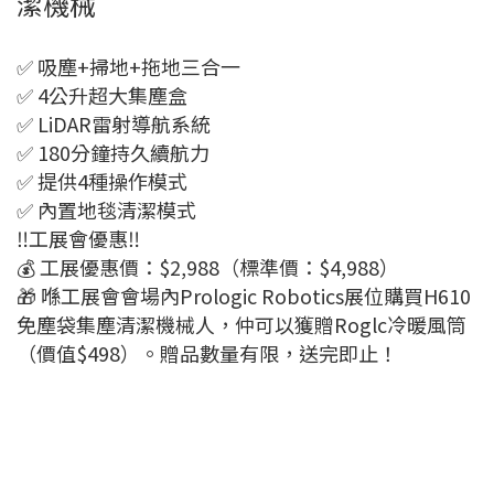
潔機械
✅ 吸塵+掃地+拖地三合一
✅ 4公升超大集塵盒
✅ LiDAR雷射導航系統
✅ 180分鐘持久續航力
✅ 提供4種操作模式
✅ 內置地毯清潔模式
‼️工展會優惠‼️
💰 工展優惠價：$2,988（標準價：$4,988）
🎁 喺工展會會場內Prologic Robotics展位購買H610
免塵袋集塵清潔機械人，仲可以獲贈Roglc冷暖風筒
（價值$498）。贈品數量有限，送完即止！