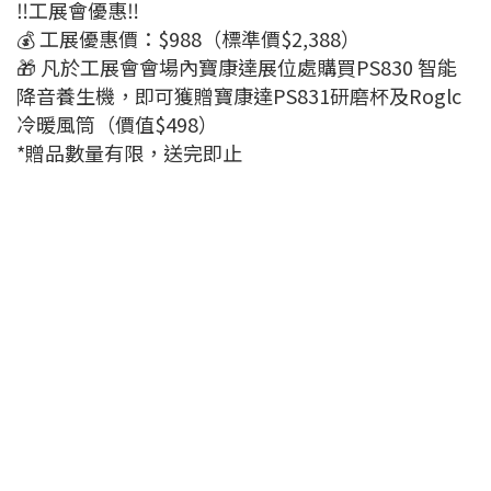
‼️工展會優惠‼️
💰 工展優惠價：$988（標準價$2,388）
🎁 凡於工展會會場內寶康達展位處購買PS830 智能
降音養生機，即可獲贈寶康達PS831研磨杯及Roglc
冷暖風筒（價值$498）
*贈品數量有限，送完即止