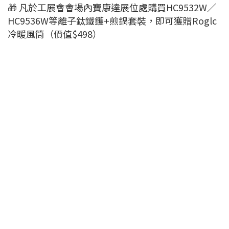
🎁 凡於工展會會場內寶康達展位處購買HC9532W／
HC9536W等離子鈦鐵鑊+煎鍋套裝，即可獲贈Roglc
冷暖風筒（價值$498）