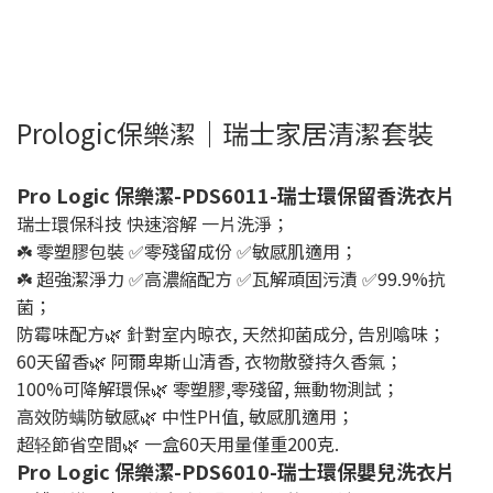
Prologic保樂潔｜瑞士家居清潔套裝
Pro Logic 保樂潔-PDS6011-瑞士環保留香洗衣片
瑞士環保科技 快速溶解 一片洗淨；
☘️ 零塑膠包裝 ✅零殘留成份 ✅敏感肌適用；
☘️ 超強潔淨力 ✅高濃縮配方 ✅瓦解頑固污漬 ✅99.9%抗
菌；
防霉味配方🌿 針對室内晾衣, 天然抑菌成分, 告別噏味；
60天留香🌿 阿爾卑斯山清香, 衣物散發持久香氣；
100%可降解環保🌿 零塑膠,零殘留, 無動物測試；
高效防螨防敏感🌿 中性PH值, 敏感肌適用；
超轻節省空間🌿 一盒60天用量僅重200克.
Pro Logic 保樂潔-PDS6010-瑞士環保嬰兒洗衣片