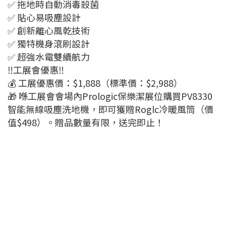
✅ 拖地時自動消毒殺菌
✅ 貼心易吸塵設計
✅ 創新離心風乾技術
✅ 獨特機身滾刷設計
✅ 超強水電雙續航力
‼️工展會優惠‼️
💰 工展優惠價：$1,888（標準價：$2,988）
🎁 喺工展會會場內Prologic保樂潔展位購買PV8330
智能無線吸塵洗地機，即可獲贈Roglc冷暖風筒（價
值$498）。贈品數量有限，送完即止！