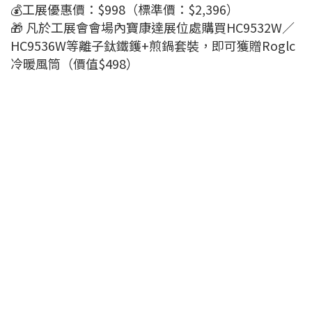
💰工展優惠價：$998（標準價：$2,396）
🎁 凡於工展會會場內寶康達展位處購買HC9532W／
HC9536W等離子鈦鐵鑊+煎鍋套裝，即可獲贈Roglc
冷暖風筒（價值$498）