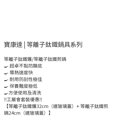
寶康達 | 等離子鈦鐵鍋具系列
等離子鈦鐵鑊/等離子鈦鐵煎鍋
🍳 超卓不黏防黐底
🍳 導熱速度快
🍳 耐用防刮性極佳
🍳 保養難度極低
🍳方便使用及清洗
‼️工展會套裝優惠‼️
【等離子鈦鐵鑊32cm（連玻璃蓋）+ 等離子鈦鐵煎
鍋24cm（連玻璃蓋）】