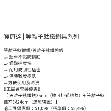
寶康達 | 等離子鈦鐵鍋具系列
等離子鈦鐵鑊/等離子鈦鐵煎鍋
🍳 超卓不黏防黐底
🍳 導熱速度快
🍳 耐用防刮性極佳
🍳 保養難度極低
🍳方便使用及清洗
‼️工展會套裝優惠‼️
【 等離子鈦鐵鑊36cm（連可掛式鑊蓋）+ 等離子鈦
鐵煎鍋24cm（連玻璃蓋）】
💰工展優惠價：$1,098（標準價：$2,496）