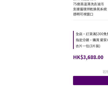
75度高溫清洗去油污
支援循環烘乾換氣系統
透明可視窗口
全店，訂貨滿$300
指定分類，購買 愛家
衣片一包(3片裝)
HK$3,688.00
若