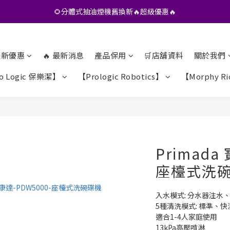
•• 會員專享🎁精選貨品【特價💥再九折】••
🌻分體式抽油煙機舊換新🔥超級優惠🔥
•• 會員專享🎁精選貨品【特價💥再九折】••
 最新優惠
🔥 最新消息
產品保用
🛒店舖資料
關於我們
o Logic 保樂潔】
【Prologic Robotics】
【Morphy Ri
Primada
座檯式洗
入水模式: 分水器注水
5種清洗模式: 標準、
適合1-4人家庭使用
13kPa高壓噴淋