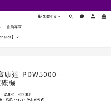
繁體中文
會員專區
chards】
 寶康達-PDW5000-
碗碟機
、手動注水、水管注水
快洗、節能、強力、洗水果模式