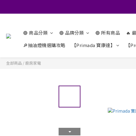
🟢 商品分類
🟢 品牌分類
🟢 所有商品
🔥
🔎抽油煙機選購攻略
【Primada 寶康達】
【Pr
全部商品
/
廚房家電