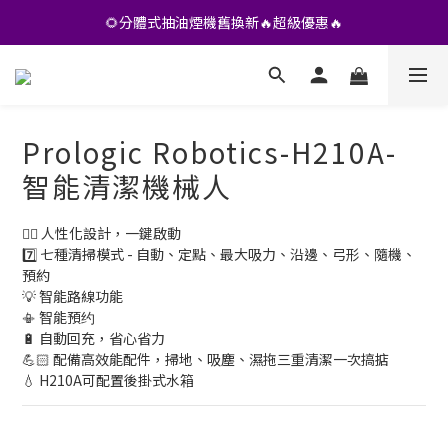
•• 會員專享🎁精選貨品【特價💥再九折】••
🌻分體式抽油煙機舊換新🔥超級優惠🔥
•• 會員專享🎁精選貨品【特價💥再九折】••
Prologic Robotics-H210A-
智能清潔機械人
👍🏻 人性化設計，一鍵啟動
7️⃣ 七種清掃模式 - 自動、定點、最大吸力、沿邊、弓形、隨機、
預約
💡 智能路線功能
📳 智能預约
🔋 自動回充，省心省力
💪🏻 配備高效能配件，掃地、吸塵、濕拖三重清潔一次搞掂
💧 H210A可配置後掛式水箱