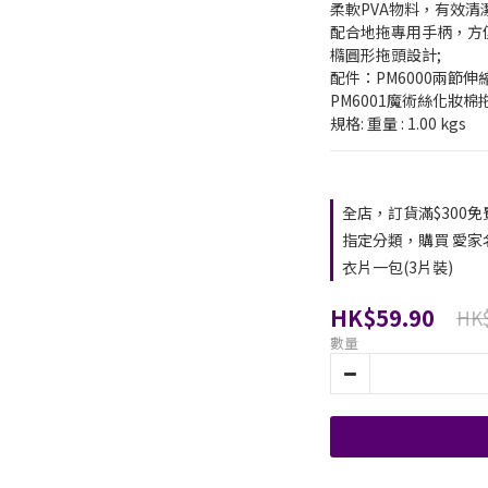
柔軟PVA物料，有效清潔
配合地拖專用手柄，方便好
橢圓形拖頭設計;  
配件：PM6000兩節伸縮
PM6001魔術絲化妝棉拖
規格: 重量 : 1.00 kgs
全店，訂貨滿$300
指定分類，購買 愛家
衣片一包(3片裝)
HK$59.90
HK$
數量