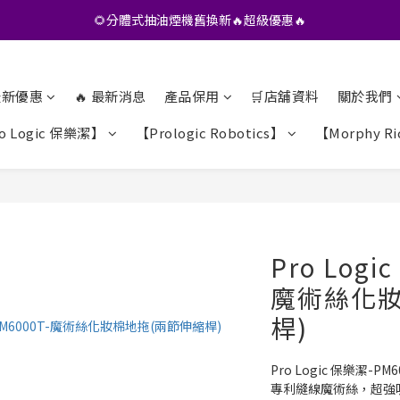
🌻分體式抽油煙機舊換新🔥超級優惠🔥
•• 會員專享🎁精選貨品【特價💥再九折】••
•• 會員專享🎁精選貨品【特價💥再九折】••
 最新優惠
🔥 最新消息
產品保用
🛒店舖資料
關於我們
o Logic 保樂潔】
【Prologic Robotics】
【Morphy R
Pro Logi
魔術絲化妝
桿)
Pro Logic 保樂潔-
專利縫線魔術絲，超強吸