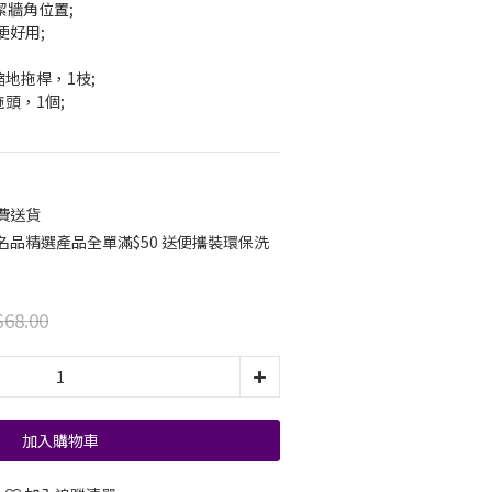
牆角位置;  
用;  
地拖桿，1枝;  
頭，1個;  
免費送貨
名品精選產品全單滿$50 送便攜裝環保洗
68.00
加入購物車