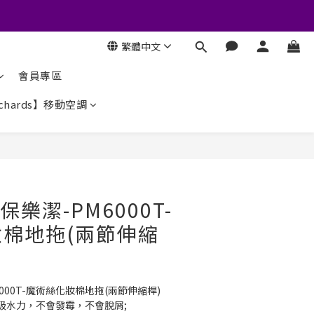
繁體中文
會員專區
ichards】移動空調
c 保樂潔-PM6000T-
棉地拖(兩節伸縮
PM6000T-魔術絲化妝棉地拖(兩節伸縮桿)
水力，不會發霉，不會脫屑;  