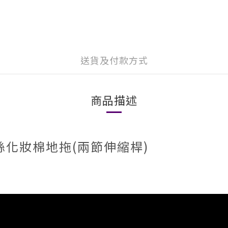
送貨及付款方式
商品描述
-魔術絲化妝棉地拖(兩節伸縮桿)