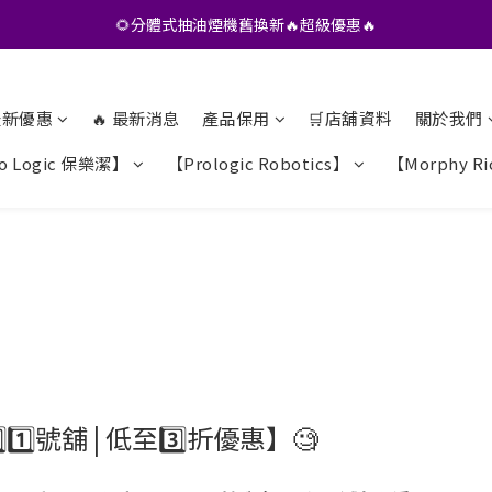
•• 會員專享🎁精選貨品【特價💥再九折】••
🌻分體式抽油煙機舊換新🔥超級優惠🔥
•• 會員專享🎁精選貨品【特價💥再九折】••
 最新優惠
🔥 最新消息
產品保用
🛒店舖資料
關於我們
o Logic 保樂潔】
【Prologic Robotics】
【Morphy Ri
0️⃣1️⃣號舖 | 低至3️⃣折優惠】🧐