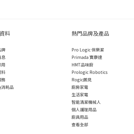
資料
熱門品牌及產品
品牌
Pro Logic 保樂潔
消息
Primada 寶康達
保用
HMT品味廚
資料
Prologic Robotics
服務
Rogic朗見
及消耗品
廚房家電
生活家電
智能清潔機械人
個人護理用品
廚具用品
查看全部