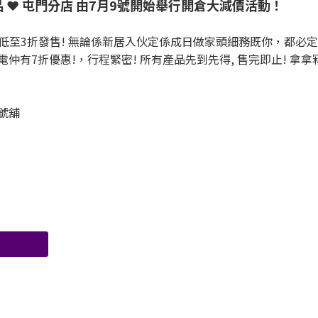
 ❤️ 屯門分店 由7月9號開始舉行開倉大減價活動！
低至3折發售! 無論係新居入伙定係成日做家頭細務既你，都必定
有7折優惠!，行程緊密! 所有產品先到先得, 售完即止! 拿拿冧叫
0號舖