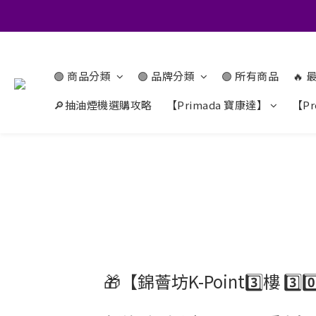
🟢 商品分類
🟢 品牌分類
🟢 所有商品
🔥
🔎抽油煙機選購攻略
【Primada 寶康達】
【Pr
🎁【錦薈坊K-Point3️⃣樓 3️⃣