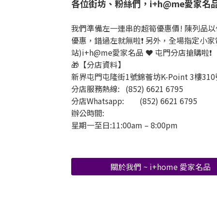
各位街坊、粉絲們，i+h@me愛家名品
我們準備左一連串的超筍優惠價! 陳列品以
優惠，錯過左就無啦❗ 另外，全場指定小家電仲
站)i+h@me愛家名品 ❤️ 屯門分店搶購啦❗
🎁【分店資料】
新界屯門屯隆街1號錦薈坊K-Point 3樓31
分店服務熱線: (852) 6621 6795
分店Whatsapp: (852) 6621 6795
辦公時間:
星期一至日:11:00am – 8:00pm
關於我們 ~ i+home 愛家名品