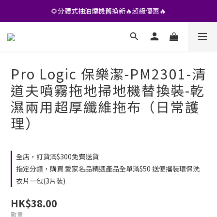
•• 會員專享🎁精選貨品【特價💥再九折】••
🌻分體式抽油煙機舊換新🔥超級優惠🔥
•• 會員專享🎁精選貨品【特價💥再九折】••
Pro Logic 保樂潔-PM2301-清
道夫噴霧拖地掃地機替換裝-乾
濕兩用超厚纖維拖布（日常護
理）
全店，訂貨滿$300免費送貨
指定分類，購買 愛家名品精選產品全單滿$50 送便攜裝環保洗
衣片一包(3片裝)
HK$38.00
數量