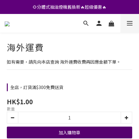
•• 會員專享🎁精選貨品【特價💥再九折】••
🌻分體式抽油煙機舊換新🔥超級優惠🔥
•• 會員專享🎁精選貨品【特價💥再九折】••
海外運費
如有需要，請先向本店查詢 海外運費收費再因應金額下單。
全店，訂貨滿$300免費送貨
HK$1.00
數量
加入購物車