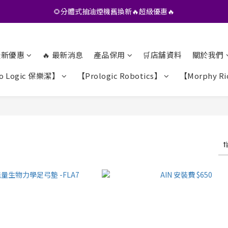
•• 會員專享🎁精選貨品【特價💥再九折】••
🌻分體式抽油煙機舊換新🔥超級優惠🔥
•• 會員專享🎁精選貨品【特價💥再九折】••
 最新優惠
🔥 最新消息
產品保用
🛒店舖資料
關於我們
o Logic 保樂潔】
【Prologic Robotics】
【Morphy Ri