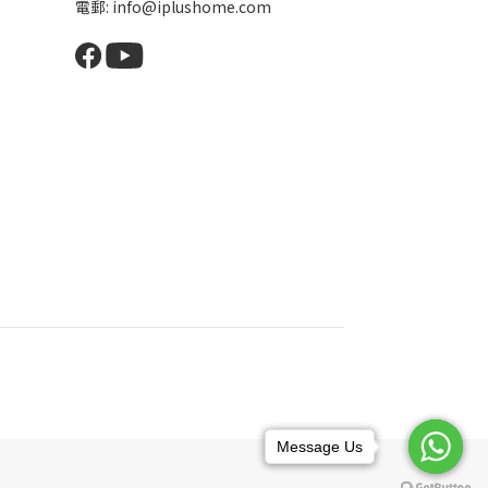
電郵: info@iplushome.com
Message Us
Message Us
Message Us