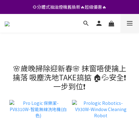
•• 會員專享🎁精選貨品【特價💥再九折】••
🌻分體式抽油煙機舊換新🔥超級優惠🔥
•• 會員專享🎁精選貨品【特價💥再九折】••
🌸歲晚掃除迎新春🌸 抹窗唔使擒上
擒落 吸塵洗地TAKE搞掂 🏠💦安全❗
一步到位❗