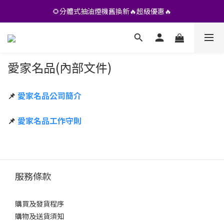
•• 會員專享🎁精選貨品【特價💥再九折】••
🌻分體式抽油煙機舊換新🔥超級優惠🔥
•• 會員專享🎁精選貨品【特價💥再九折】••
愛家名品(內部文件)
📌
愛家名品公司簡介
📌
愛家名品工作守則
服務條款
購買及發貨程序
購物及送貨須知