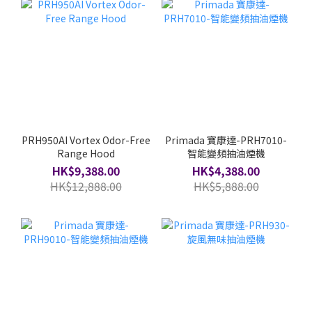
PRH950AI Vortex Odor-Free
Primada 寶康達-PRH7010-
Range Hood
智能變頻抽油煙機
HK$9,388.00
HK$4,388.00
HK$12,888.00
HK$5,888.00