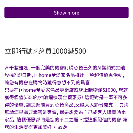
Show more
了解更多
立即行動⚡🎉買1000減500
🎉千載難逢, 一個完美的機會訂購心儀已久的AI變頻式抽油
煙機? 即日起, i+home❤️愛家名品推出一項超值優惠活動,
讓您有機會在購物時獲得意想不到的驚喜。
只要在i+home❤️愛家名品專網店或網上購物滿$1000, 您就
獲得價值$500的抽油煙機現金優惠券! 這絕對是一筆不可多
得的優惠, 讓您既能買到心儀商品,又能大大節省開支。 🛒💰
無論您是需要添智能家電, 還是想要為自己或家人購置時尚
家品, 這個優惠都將是您的不二之選。握這個絕佳的機會,讓
您的生活變得更加美好。 🎁🎉