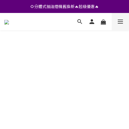
•• 會員專享🎁精選貨品【特價💥再九折】••
🌻分體式抽油煙機舊換新🔥超級優惠🔥
•• 會員專享🎁精選貨品【特價💥再九折】••