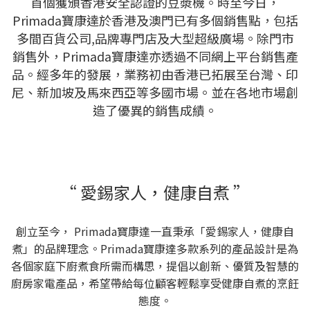
首個獲頒香港安全認證的豆漿機。時至今日，
Primada寶康達於香港及澳門已有多個銷售點，包括
多間百貨公司,品牌專門店及大型超級廣場。除門市
銷售外，Primada寶康達亦透過不同網上平台銷售產
品。經多年的發展，業務初由香港已拓展至台灣、印
尼、新加坡及馬來西亞等多國市場。並在各地市場創
造了優異的銷售成績。
“ 愛錫家人，健康自煮 ”
創立至今， Primada寶康達一直秉承「愛錫家人，健康自
煮」的品牌理念。Primada寶康達多款系列的產品設計是為
各個家庭下廚煮食所需而構思，提倡以創新、優質及智慧的
廚房家電產品，希望帶給每位顧客輕鬆享受健康自煮的烹飪
態度。