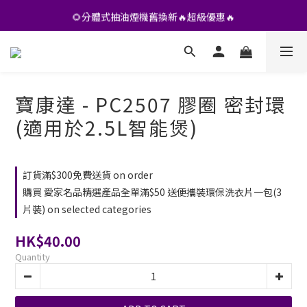
•• 會員專享🎁精選貨品【特價💥再九折】••
🌻分體式抽油煙機舊換新🔥超級優惠🔥
•• 會員專享🎁精選貨品【特價💥再九折】••
寶康達 - PC2507 膠圈 密封環
(適用於2.5L智能煲)
訂貨滿$300免費送貨 on order
購買 愛家名品精選產品全單滿$50 送便攜裝環保洗衣片一包(3
片裝) on selected categories
HK$40.00
Quantity