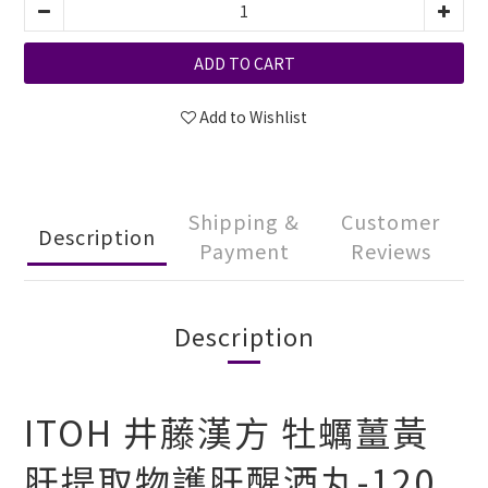
ADD TO CART
Add to Wishlist
Shipping &
Customer
Description
Payment
Reviews
Description
ITOH 井藤漢方 牡蠣薑黃
肝提取物護肝醒酒丸-120