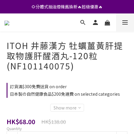
🌻分體式抽油煙機舊換新🔥超級優惠🔥
•• 會員專享🎁精選貨品【特價💥再九折】••
•• 會員專享🎁精選貨品【特價💥再九折】••
ITOH 井藤漢方 牡蠣薑黃肝提
取物護肝醒酒丸-120粒
(NF101140075)
訂貨滿$300免費送貨 on order
日本製の自然健康食品$200免運費 on selected categories
Show more
HK$68.00
HK$138.00
Quantity