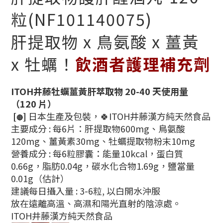
粒(NF101140075)
肝提取物 x 鳥氨酸 x 薑黃
x 牡蠣！
飲酒者護理補充劑
ITOH井藤牡蠣薑黃肝萃取物 20-40 天使
用
量
（120 片）
[
]
日本生產及包裝，🍀ITOH井藤漢方純天然食品
🔴
主要成分 : 每6片：肝提取物600mg、鳥氨酸
120mg、薑黃素30mg、牡蠣提取物粉末10mg
營養成分 : 每6粒膠囊：能量10kcal，蛋白質
0.66g，脂肪0.04g，碳水化合物1.69g，鹽當量
0.01g（估計）
建議每日攝入量 : 3-6粒, 以白開水沖服
放在遠離高溫、高濕和陽光直射的陰涼處。
ITOH井藤
漢方純天然食品