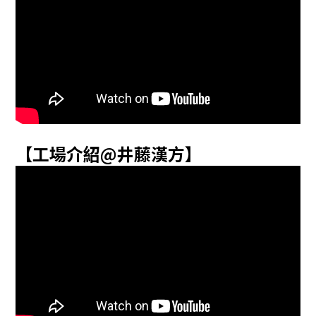
【工場介紹@井藤漢方】