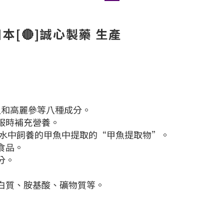
)日本[🔴]誠心製藥 生產
魚和高麗參等八種成分。
服時補充營養。
水中飼養的甲魚中提取的“甲魚提取物”。
食品。
分。
白質、胺基酸、礦物質等。