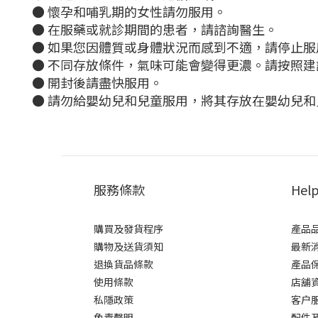
● 懷孕和哺乳期的女性請勿服用。
● 在服藥或就診期間的患者，請諮詢醫生。
● 如果您因體質或身體狀況而感到不適，請停止服
● 不同存放條件，氣味可能會變得更濃。請按照建
● 開封後請盡快服用。
● 請勿給嬰幼兒和兒童服用，將其存放在嬰幼兒
服務條款
Hel
購買及發貨程序
產品
購物及送貨須知
最新
退換貨品條款
產品
使用條款
店舖
私隱政策
客户
免責聲明
配件