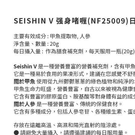
SEISHIN V 强身啫喱(NF25009
主要有效成分 : 甲魚提取物,
人參
淨含量、數量 : 20g
每日攝入量 : 作為膳食補充劑，每天服用一瓶(20g)
Seishin V
是一種營養豐富的營養補充劑，含有甲
它是一種易於食用的果凍形式，建議在您感覺不舒
關於甲魚
使用從九州鬱鬱蔥蔥的綠色植物和純淨的
甲魚生命力旺盛，營養豐富，自古以來被視為健康
它含有豐富的膠原蛋白、胺基酸等對身體有益的成
關於
人參
是一種營養豐富、傳統的保健食材。
它含有多種成分，包括人參皂苷、各種維生素、蛋
存放在遠離高溫、高濕和陽光直射的陰涼處。
● 請避免大量攝入，請遵循建議的每日服用量。