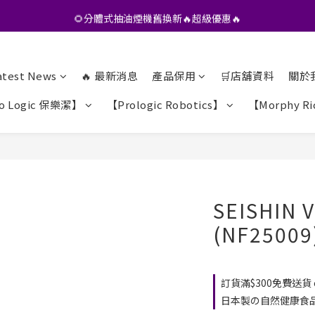
•• 會員專享🎁精選貨品【特價💥再九折】••
🌻分體式抽油煙機舊換新🔥超級優惠🔥
•• 會員專享🎁精選貨品【特價💥再九折】••
atest News
🔥 最新消息
產品保用
🛒店舖資料
關於
o Logic 保樂潔】
【Prologic Robotics】
【Morphy Ri
SEISHIN
(NF25009
訂貨滿$300免費送貨 on
日本製の自然健康食品$200