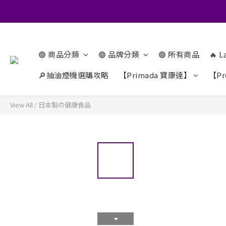
🟢 商品分類
🟢 品牌分類
🟢 所有商品
🔥 L
🔎抽油煙機選購攻略
【Primada 寶康達】
【Pr
View All
/
日本製の健康食品