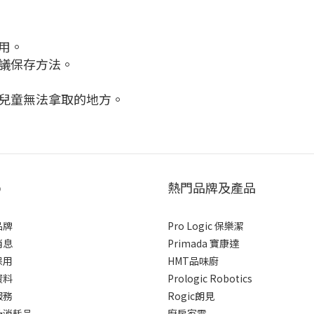
用。
議保存方法。
和兒童無法拿取的地方。
p
熱門品牌及產品
品牌
Pro Logic 保樂潔
消息
Primada 寶康達
保用
HMT品味廚
資料
Prologic Robotics
服務
Rogic朗見
及消耗品
廚房家電