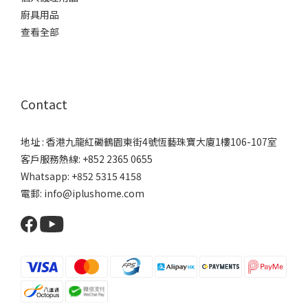
廚具用品
查看全部
Contact
地址 : 香港九龍紅磡鶴園東街4號恆藝珠寶大廈1樓106-107室
客戶服務熱線: +852 2365 0655
Whatsapp: +852 5315 4158
電郵: info@iplushome.com