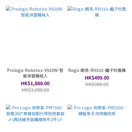
Prologic Robotics-V920W-智
Rogic 朗見-RH310-離子吹風機
能抹窗機械人
HK$499.00
HK$1,888.00
HK$988.00
HK$3,088.00