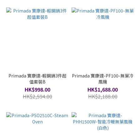
Primada 寶康達-輕鋼鍋3件超
Primada 寶康達-PF100-無葉冷
值套裝B
風機
HK$998.00
HK$1,688.00
HK$2,594.00
HK$2,188.00