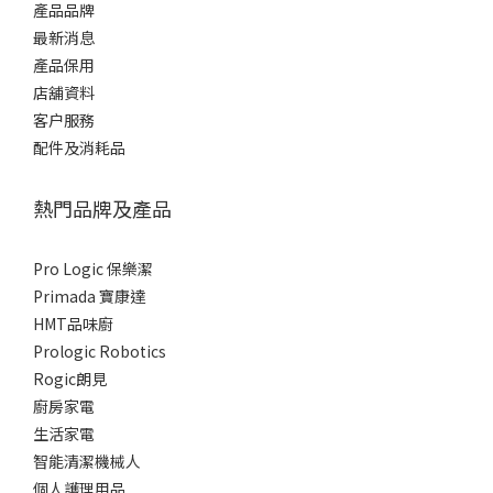
產品品牌
最新消息
產品保用
店舖資料
客户服務
配件及消耗品
熱門品牌及產品
Pro Logic 保樂潔
Primada 寶康達
HMT品味廚
Prologic Robotics
Rogic朗見
廚房家電
生活家電
智能清潔機械人
個人護理用品