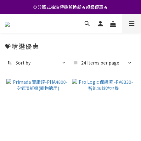
•• 會員專享🎁精選貨品【特價💥再九折】••
🌻分體式抽油煙機舊換新🔥超級優惠🔥
•• 會員專享🎁精選貨品【特價💥再九折】••
💝精選優惠
Sort by
24 Items per page